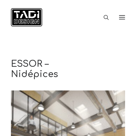
ACCUEIL
STUDIO
PORTFOLIO
CLIENTS
CONTACT
ESSOR –
Nidépices